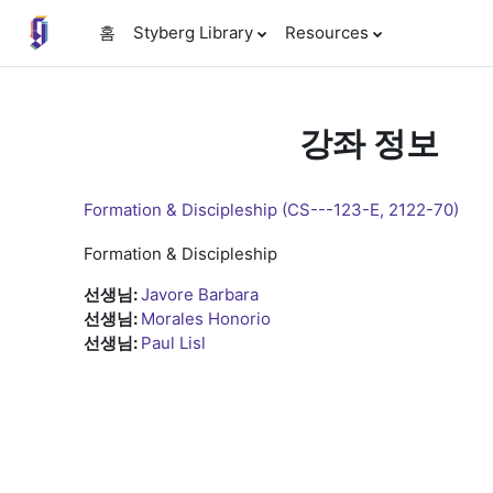
메인 콘텐츠로 건너뛰기
홈
Styberg Library
Resources
강좌 정보
Formation & Discipleship (CS---123-E, 2122-70)
Formation & Discipleship
선생님:
Javore Barbara
선생님:
Morales Honorio
선생님:
Paul Lisl