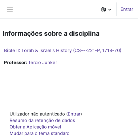
Ir para o conteúdo principal
Entrar
Painel lateral
Informações sobre a disciplina
Bible II: Torah & Israel's History (CS---221-P, 1718-70)
Professor:
Tercio Junker
Utilizador não autenticado (
Entrar
)
Resumo da retenção de dados
Obter a Aplicação móvel
Mudar para o tema standard