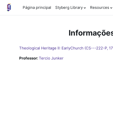
Ir para o conteúdo principal
Página principal
Styberg Library
Resources
Informações
Theological Heritage II: EarlyChurch (CS---222-P, 1
Professor:
Tercio Junker